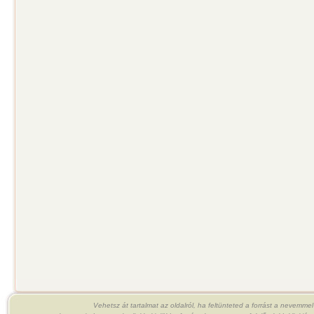
Vehetsz át tartalmat az oldalról, ha feltünteted a forrást a nevemme