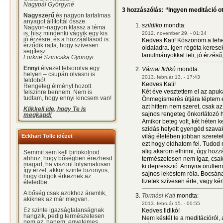
Nagypál Györgyné
3 hozzászólás: “Ingyen meditáció o
Nagyszerű
és nagyon tartalmas
anyagot állítottál össze.
szildiko
mondta:
Nagyon-nagyon klassz a téma
2012. november 29. - 01:34
is, hisz mindenki vágyik egy kis
jó érzésre, és a hozzáállásod is:
Kedves Kati! Köszönöm a lehe
érződik rajta, hogy szívesen
oldaladra. Igen régóta kerese
segítesz.
tanulmányokkal teli, jó érzésű
Lorkné Szinicska Gyöngyi
Ennyi
élvezet felsorolva egy
Várnai Ildikó
mondta:
helyen – csupán olvasni is
2013. február 13. - 17:43
feldobó!
Kedves Kati!
Rengeteg élményt hozott
Két éve vesztettem el az apuk
felszínre bennem. Nem is
tudtam, hogy ennyi kincsem van!
Önmegismerés útjára léptem é
azt hittem nem szeret, csak az
Klikkelj ide, hogy Te is
sajnos rengeteg önkorlátozó 
megkapd!
Amikor beteg volt, két héten 
szidás helyett gyengéd szava
Eckhart Tolle idézet
világ életében jobban szeretet
ezt hogy oldhatom fel. Tudod
alig akarom elhinni, úgy hoz
Semmit sem kell birtokolnod
ahhoz, hogy bőségben érezhesd
természetesen nem igaz, csak 
magad, ha viszont folyamatosan
ki depresszió. Annyira örültem
így érzel, akkor szinte bizonyos,
sajnos lekéstem róla. Bocsána
hogy dolgok érkeznek az
fizetek szívesen érte, vagy ké
életedbe.
A bőség csak azokhoz áramlik,
Tormási Kati
mondta:
akiknek az már megvan.
2013. február 15. - 00:55
Ez szinte igazságtalanságnak
Kedves Ildikó!
hangzik, pedig természetesen
Nem késtél le a meditációról, a
nem az, hanem: egyetemes