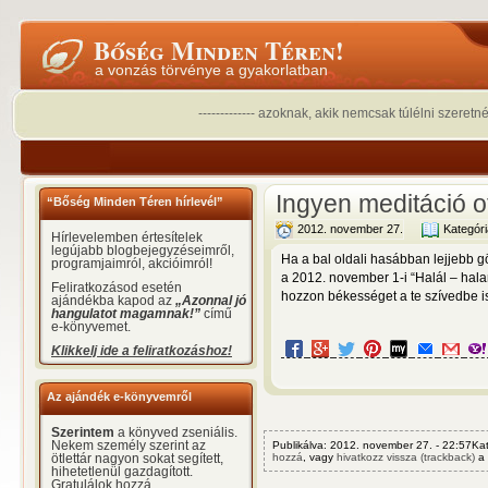
Bőség Minden Téren!
a vonzás törvénye a gyakorlatban
------------- azoknak, akik nemcsak túlélni szeretn
Ingyen meditáció o
“Bőség Minden Téren hírlevél”
2012. november 27.
Kategór
Hírlevelemben értesítelek
legújabb blogbejegyzéseimről,
Ha a bal oldali hasábban lejjebb g
programjaimról, akcióimról!
a 2012. november 1-i “Halál – ha
Feliratkozásod esetén
hozzon békességet a te szívedbe is
ajándékba kapod az
„Azonnal jó
hangulatot magamnak!”
című
e-könyvemet.
Klikkelj ide a feliratkozáshoz!
Az ajándék e-könyvemről
Szerintem
a könyved zseniális.
Nekem személy szerint az
Publikálva: 2012. november 27. - 22:57Ka
hozzá
, vagy
hivatkozz vissza (trackback)
a 
ötlettár nagyon sokat segített,
hihetetlenül gazdagított.
Gratulálok hozzá.