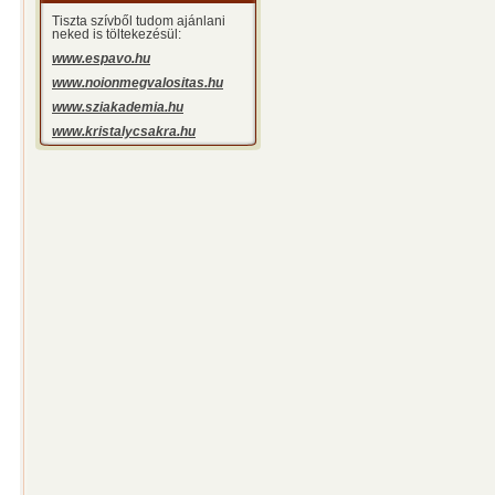
Tiszta szívből tudom ajánlani
neked is töltekezésül:
www.espavo.hu
www.noionmegvalositas.hu
www.sziakademia.hu
www.kristalycsakra.hu