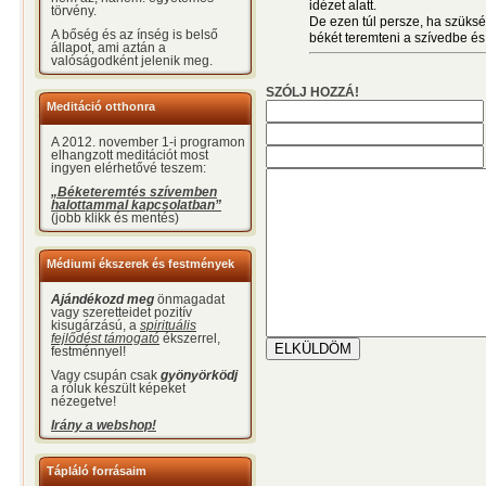
idézet alatt.
törvény.
De ezen túl persze, ha szüksé
A bőség és az ínség is belső
békét teremteni a szívedbe és
állapot, ami aztán a
valóságodként jelenik meg.
SZÓLJ HOZZÁ!
Meditáció otthonra
A 2012. november 1-i programon
elhangzott meditációt most
ingyen elérhetővé teszem:
„Béketeremtés szívemben
halottammal kapcsolatban”
(jobb klikk és mentés)
Médiumi ékszerek és festmények
Ajándékozd meg
önmagadat
vagy szeretteidet pozitív
kisugárzású, a
spirituális
fejlődést támogató
ékszerrel,
festménnyel!
Vagy csupán csak
gyönyörködj
a róluk készült képeket
nézegetve!
Irány a webshop!
Tápláló forrásaim