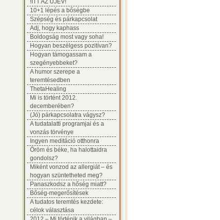
!ITT AZ ÚJÉV!
10+1 lépés a bőségbe
Szépség és párkapcsolat
Adj, hogy kaphass
Boldogság most vagy soha!
Hogyan beszélgess pozitívan?
Hogyan támogassam a
szegényebbeket?
A humor szerepe a
teremtésedben
ThetaHealing
Mi is történt 2012.
decemberében?
(Jó) párkapcsolatra vágysz?
A tudatalatti programjai és a
vonzás törvénye
Ingyen meditáció otthonra
Öröm és béke, ha halottaidra
gondolsz?
Miként vonzod az allergiát – és
hogyan szüntetheted meg?
Panaszkodsz a hőség miatt?
Bőség-megerősítések
A tudatos teremtés kezdete:
célok választása
2012 – Mi történik a világban –