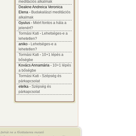
meditációs alkalmak
Deakne Andreica Veronica
Elena -
Budakalászi meditációs
alkalmak
Gyulus -
Miért fontos a hála a
jelenért?
Tormási Kati
-
Lehetséges-e a
lehetetlen?
aniko -
Lehetséges-e a
lehetetlen?
Tormási Kati
-
10+1 lépés a
bőségbe
Kovács Annamária -
10+1 lépés
a bőségbe
Tormási Kati
-
Szépség és
párkapcsolat
etelka -
Szépség és
párkapcsolat
(tehát ne a főoldalamra mutató