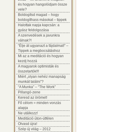
és hogyan hangolódjam össze
vele?
Boldogítsd magad – hogy
boldogíthass másokat – tippek
Halottak napja kapcsán: a
gyász feldolgozása
A szenvedések a javunkra
válnak?!
“Élje át ugyanazt a fájdalmat!” –
Tippek a megbocsátáshoz
Mi az a meditáció és hogyan
kezdj hozzá
A magyarok optimisták és
összetartók!!!
Miért „olyan nehéz manapság
munkát találni”?
“A Munka” – “The Work”
Pillangó-zene
Keresd az örömet!
Fő célom = minden vonzás
alapja
Ne utálkozz!
Meditáció úton-útfélen
Olvasd újra!
Szép új világ – 2012