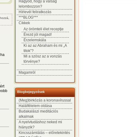
Hagyod, hogy a válság
lelombozzon?
Hírlevél feliratkozás
***BLOG***
 hozzá
,
Cikkek
Az örömteli élet receptje
Érezd jól magad!
Érzelemskála
Ki az az Abraham és mi „A
titok”?
 ha
Mi a szösz az a vonzás
törvénye?
Magamról
a
ért
gyobb
Blogbejegyzések
(Meg)birkózás a koronavírussal
Halálfélelem oldása
Budakalászi meditációs
alkalmak
A nyelvtudáshoz neked mi
hiányzik?
Kincsszámlálás – előretekintés