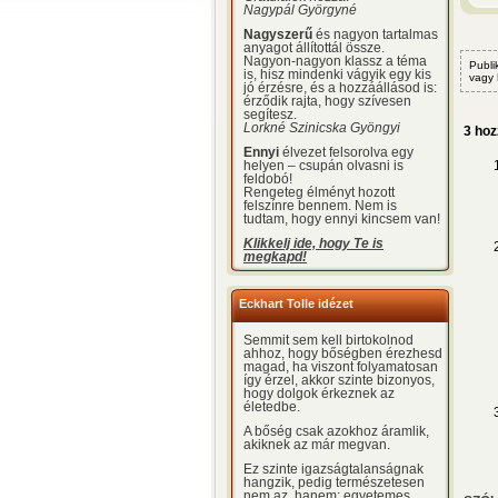
Nagypál Györgyné
Nagyszerű
és nagyon tartalmas
anyagot állítottál össze.
Nagyon-nagyon klassz a téma
Publi
is, hisz mindenki vágyik egy kis
vagy
jó érzésre, és a hozzáállásod is:
érződik rajta, hogy szívesen
segítesz.
Lorkné Szinicska Gyöngyi
3 hoz
Ennyi
élvezet felsorolva egy
helyen – csupán olvasni is
feldobó!
Rengeteg élményt hozott
felszínre bennem. Nem is
tudtam, hogy ennyi kincsem van!
Klikkelj ide, hogy Te is
megkapd!
Eckhart Tolle idézet
Semmit sem kell birtokolnod
ahhoz, hogy bőségben érezhesd
magad, ha viszont folyamatosan
így érzel, akkor szinte bizonyos,
hogy dolgok érkeznek az
életedbe.
A bőség csak azokhoz áramlik,
akiknek az már megvan.
Ez szinte igazságtalanságnak
hangzik, pedig természetesen
nem az, hanem: egyetemes