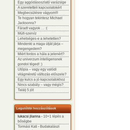
Egy aggódásoszlató varázsige
A szeretetteli kapcsolatokért
Megbecsülésre vágyom!!!
Te hogyan tekintesz Michael
Jacksonra?
Fáradt vagyok … :(
Múlt-szervíz
Lehetséges-e a lehetetlen?
Mindenki a maga útját járja –
megengedem?
Miért fontos a hála a jelenért?
Az univerzum intelligensnek
gondol téged! :)
Utópia – vagy egy valódi
világméretű változás előszele?
Egy kulcs a jó kapcsolatokhoz
Nincs szabály – vagy mégis?
Találj 5 jót
Legutóbbi hozzászólások
lukacsi jlianna -
10+1 lépés a
bőségbe
Tormási Kati
-
Budakalászi