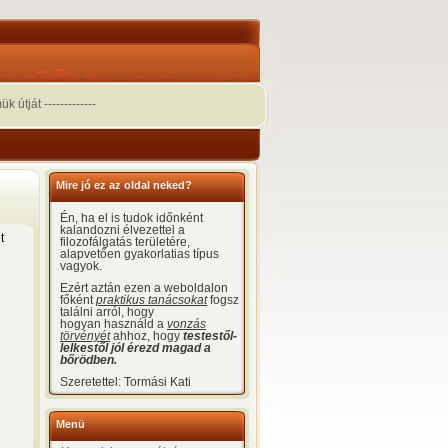
útját -------------
Mire jó ez az oldal neked?
Én, ha el is tudok időnként
kalandozni élvezettel a
t
filozofálgatás területére,
alapvetően gyakorlatias típus
vagyok.
Ezért aztán ezen a weboldalon
főként
praktikus tanácsokat
fogsz
találni arról, hogy
hogyan használd a
vonzás
törvényét
ahhoz, hogy
testestől-
lelkestől jól érezd magad a
bőrödben.
Szeretettel: Tormási Kati
Menü