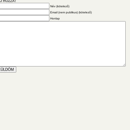
J HOZZÁ!
Név (kötelező)
Email (nem publikus) (kötelező)
Honlap