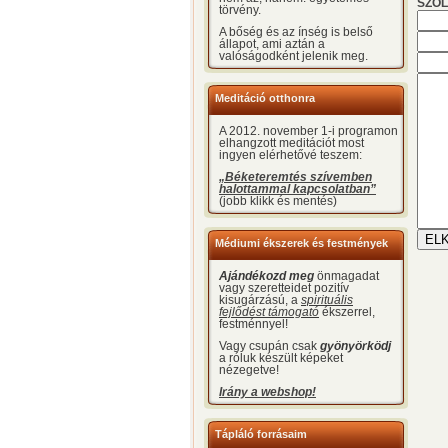
SZÓL
törvény.
A bőség és az ínség is belső
állapot, ami aztán a
valóságodként jelenik meg.
Meditáció otthonra
A 2012. november 1-i programon
elhangzott meditációt most
ingyen elérhetővé teszem:
„Béketeremtés szívemben
halottammal kapcsolatban”
(jobb klikk és mentés)
Médiumi ékszerek és festmények
Ajándékozd meg
önmagadat
vagy szeretteidet pozitív
kisugárzású, a
spirituális
fejlődést támogató
ékszerrel,
festménnyel!
Vagy csupán csak
gyönyörködj
a róluk készült képeket
nézegetve!
Irány a webshop!
Tápláló forrásaim