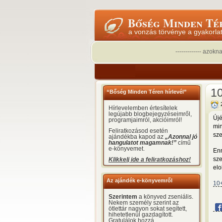
Bőség Minden Té
a vonzás törvénye a gyakorla
------------- azok
10
“Bőség Minden Téren hírlevél”
Hírlevelemben értesítelek
legújabb blogbejegyzéseimről,
Újé
programjaimról, akcióimról!
min
Feliratkozásod esetén
sze
ajándékba kapod az
„Azonnal jó
hangulatot magamnak!”
című
e-könyvemet.
Enn
sze
Klikkelj ide a feliratkozáshoz!
elo
Az ajándék e-könyvemről
10
Szerintem
a könyved zseniális.
Nekem személy szerint az
ötlettár nagyon sokat segített,
hihetetlenül gazdagított.
Gratulálok hozzá.