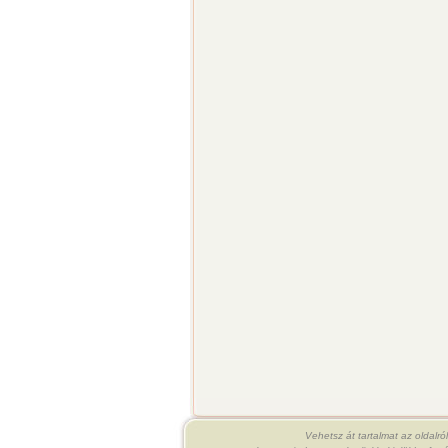
Vehetsz át tartalmat az oldalró