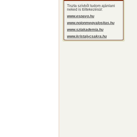
Tiszta szívből tudom ajánlani
neked is töltekezésül:
www.espavo.hu
www.noionmegvalositas.hu
www.sziakademia.hu
www.kristalycsakra.hu