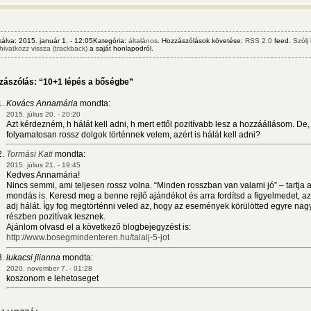
kálva: 2015. január 1. - 12:05Kategória:
általános
. Hozzászólások követése:
RSS 2.0
feed.
Szólj
hivatkozz vissza (trackback)
a saját honlapodról.
zászólás: “10+1 lépés a bőségbe”
Kovács Annamária
mondta:
2015. július 20. - 20:20
Azt kérdezném, h hálát kell adni, h mert ettől pozitívabb lesz a hozzáállásom. De,
folyamatosan rossz dolgok történnek velem, azért is hálát kell adni?
Tormási Kati
mondta:
2015. július 21. - 19:45
Kedves Annamária!
Nincs semmi, ami teljesen rossz volna. “Minden rosszban van valami jó” – tartja 
mondás is. Keresd meg a benne rejlő ajándékot és arra fordítsd a figyelmedet, az
adj hálát. Így fog megtörténni veled az, hogy az események körülötted egyre na
részben pozitívak lesznek.
Ajánlom olvasd el a következő blogbejegyzést is:
http://www.bosegmindenteren.hu/talalj-5-jot
lukacsi jlianna
mondta:
2020. november 7. - 01:28
koszonom e lehetoseget