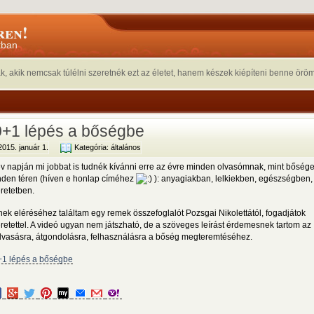
ren!
tban
nak, akik nemcsak túlélni szeretnék ezt az életet, hanem készek kiépíteni benne örömük 
+1 lépés a bőségbe
2015. január 1.
Kategória:
általános
v napján mi jobbat is tudnék kívánni erre az évre minden olvasómnak, mint bősége
den téren (híven e honlap címéhez
): anyagiakban, lelkiekben, egészségben,
retetben.
ek eléréséhez találtam egy remek összefoglalót Pozsgai Nikolettától, fogadjátok
retettel. A videó ugyan nem játszható, de a szöveges leírást érdemesnek tartom az
lvasásra, átgondolásra, felhasználásra a bőség megteremtéséhez.
+1 lépés a bőségbe