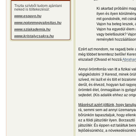
Tiszta szívből tudom ajánlani
Ki akartad próbálni ma
neked is töltekezésül:
ilyen és ilyen körülmé
www.espavo.hu
mit gondolnék, mit cs
www.noionmegvalositas.hu
Vajon ha beteg leszek, 
Vajon ha egyedül élem a
www.sziakademia.hu
vagy belefásulok? Vajon
www.kristalycsakra.hu
reményteli hozzáállásom
Ezért azt mondom, ne ragadj bele a
még többet teremtesz belőle! Keresd
elszalad! (Olvasd el hozzá
Abraha
Annyi örömforrás van itt a fizikai 
végigkóstolni :)! Keresd, minek örü
szíved, mi lazít el és tölt el bizal
derűt, és élvezd, hogyan tud ragy
örömteli élet, önmagában is gyógyító
sejtedet. (Kis adalék ehhez az orig
Másrészt azért jöttünk, hogy tanulj
rá, semmi sem ad annyi üzemanyagot,
bőrünkön tapasztaljuk, hogy ellenke
ez a földi játszótér ilyen. Borzasztó
játszótér. És éppen ezt találtuk b
fejlődésünkhöz, a növekedésünkhöz