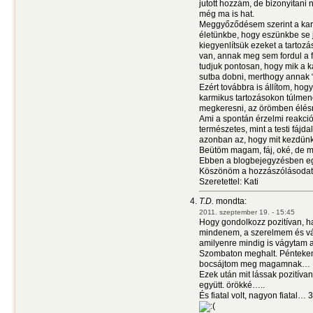
jutott hozzám, de bizonyítani 
még ma is hat.
Meggyőződésem szerint a karm
életünkbe, hogy eszünkbe se j
kiegyenlítsük ezeket a tartoz
van, annak meg sem fordul a f
tudjuk pontosan, hogy mik a 
sutba dobni, merthogy annak 
Ezért továbbra is állítom, hog
karmikus tartozásokon túlmen
megkeresni, az örömben élésr
Ami a spontán érzelmi reakció
természetes, mint a testi fájd
azonban az, hogy mit kezdünk 
Beütöm magam, fáj, oké, de m
Ebben a blogbejegyzésben egy
Köszönöm a hozzászólásodat, 
Szeretettel: Kati
T.D.
mondta:
2011. szeptember 19. - 15:45
Hogy gondolkozz pozitívan, ha 
mindenem, a szerelmem és vára
amilyenre mindig is vágytam az
Szombaton meghalt. Pénteken 
bocsájtom meg magamnak…
Ezek után mit lássak pozitívan
együtt. örökké…..
És fiatal volt, nagyon fiatal…