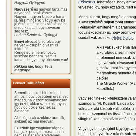
Először is
, lehetséges, hogy amiko
Nagypál Györgyné
tervezted így, hogy ezt átéld, mert
Nagyszerű
és nagyon tartalmas
anyagot állítottál össze.
Nagyon-nagyon klassz a téma
Mondjuk arra, hogy megéld önmagad 
is, hisz mindenki vágyik egy kis
a katasztrófától sújtott többi ember 
jó érzésre, és a hozzáállásod is:
(Példaként említeném a paralimpik
érződik rajta, hogy szívesen
segítesz.
fogyatékosoknak is, hogy örömüket 
Lorkné Szinicska Gyöngyi
csodált vak és süket
Helen Keller
:
Ennyi
élvezet felsorolva egy
helyen – csupán olvasni is
A kis vak süketnéma lán
feldobó!
Rengeteg élményt hozott
a külvilággal semmiféle
felszínre bennem. Nem is
türelemmel nemcsak az 
tudtam, hogy ennyi kincsem van!
ujjaival való olvasáson k
Klikkelj ide, hogy Te is
gimnáziumot és egyeteme
megkapd!
megtanította németre és 
belőle!
Eckhart Tolle idézet
The Miracle Worker (A c
készültek.)
Semmit sem kell birtokolnod
ahhoz, hogy bőségben érezhesd
Vagy segít neked kifejleszteni val
magad, ha viszont folyamatosan
számodra. (Pl. Kossuth Lajos a bör
így érzel, akkor szinte bizonyos,
hogy dolgok érkeznek az
volna az, aki később vált belőle; a 
életedbe.
bekötött szemmel és összeláncolt k
A bőség csak azokhoz áramlik,
világhírű kontemplatív imamódját.)
akiknek az már megvan.
Ez szinte igazságtalanságnak
Vagy egy betegségből kigyógyítva 
hangzik, pedig természetesen
belőled, könyvet írsz róla és sok 
nem az, hanem: egyetemes