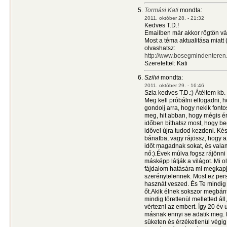
Tormási Kati
mondta:
2011. október 28. - 21:32
Kedves T.D.!
Emailben már akkor rögtön vá
Most a téma aktualitása miatt (
olvashatsz:
http://www.bosegmindenteren.
Szeretettel: Kati
Szilvi
mondta:
2011. október 29. - 16:46
Szia kedves T.D.:) Átéltem kb
Meg kell próbálni elfogadni, h
gondolj arra, hogy nekik fontos
meg, hit abban, hogy mégis érd
időben bíthatsz most, hogy b
idővel újra tudod kezdeni. Ké
bánatba, vagy rájössz, hogy a
időt magadnak sokat, és valam
nő:).Évek múlva fogsz rájönni 
másképp látják a világot. Mi ol
fájdalom hatására mi megkapj
szerénytelennek. Most ez per
hasznát veszed. És Te mindig 
őt.Akik élnek sokszor megbánt
mindig töretlenül melletted ál
vértezni az embert. Így 20 év 
másnak ennyi se adatik meg. 
süketen és érzéketlenül végi