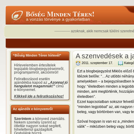
Bőség Minden Téren!
a vonzás törvénye a gyakorlatban
------------- azoknak, akik nemcsak túlélni szeretn
A szenvedések a j
“Bőség Minden Téren hírlevél”
2011. szeptember 17.
Kategó
Hírlevelemben értesítelek
legújabb blogbejegyzéseimről,
Ezt a blogbejegyzést Miklós előző
programjaimról, akcióimról!
Idézek belőle: “…Az utóbbi néhány 
Feliratkozásod esetén
amelyekben – a bejegyzésedben le
ajándékba kapod az
„Azonnal jó
hangulatot magamnak!”
című
hogy: “életedben minden a legjobb 
e-könyvemet.
minden, ami megtörténik, hozzájár
Klikkelj ide a feliratkozáshoz!
életedben”.
Ezzel kapcsolatban sokszor felvet
“minden legjobbat” az, aki nagyon s
Az ajándék e-könyvemről
beteg, vagy börtönben van, vagy t
Szerintem
a könyved zseniális.
Szóval hogyan is van ez a „minden
Nekem személy szerint az
ötlettár nagyon sokat segített,
válik” – miközben beteg vagy, börtö
hihetetlenül gazdagított.
Gratulálok hozzá.