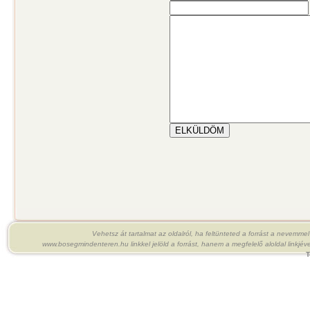
Vehetsz át tartalmat az oldalról, ha feltünteted a forrást a nevemme
www.bosegmindenteren.hu linkkel jelöld a forrást, hanem a megfelelő aloldal linkjéve
T