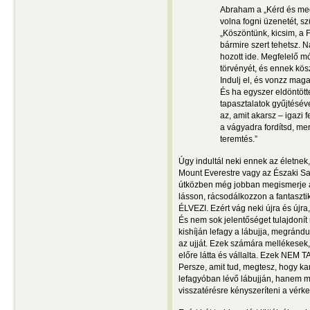
Abraham a „Kérd és mega
volna fogni üzenetét, sz
„Köszöntünk, kicsim, a 
bármire szert tehetsz. 
hozott ide. Megfelelő 
törvényét, és ennek kös
Indulj el, és vonzz mag
És ha egyszer eldöntött
tapasztalatok gyűjtésév
az, amit akarsz – igazi
a vágyadra fordítsd, me
teremtés.”
Úgy indultál neki ennek az életnek
Mount Everestre vagy az Északi Sar
útközben még jobban megismerje az 
lásson, rácsodálkozzon a fantaszti
ÉLVEZI. Ezért vág neki újra és újr
És nem sok jelentőséget tulajdonít 
kishíján lefagy a lábujja, megránd
az ujját. Ezek számára mellékesek,
előre látta és vállalta. Ezek NEM 
Persze, amit tud, megtesz, hogy kar
lefagyóban lévő lábujján, hanem m
visszatérésre kényszeríteni a vérke