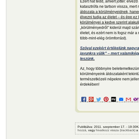
Ezért hát tedd, amiért jöttél: élvez
katasztrófa ne tartson vissza, mert 
áldozata a körülményeidnek, hanem
élvezni tudja az életet – és épp e
körülményei a kedve szerint alaku
„körülményedről” kiderül majd szám
életet, és ezért nem is fogsz már a 
több-mint-elég örömforrást).
Szóval ezekért értékelünk nagyra
javunkra válik” – mert valamiké
leszünk.
Az, hogy többnyire beletemetkezün
körülményeink áldozataként tekintü
természetközeli népekre nem jellem
érdekében!
Publikálva: 2011. szeptember 17. - 19:30K
hozzá
, vagy
hivatkozz vissza (trackback)
a 