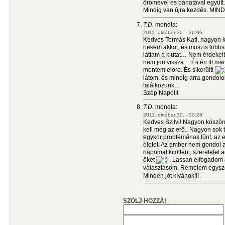
örömével és bánatával együtt.
Mindig van újra kezdés. MINDI
T.D.
mondta:
2011. október 30. - 20:06
Kedves Tormás Kati, nagyon k
nekem akkor, és most is több
láttam a kiutat… Nem érdeke
nem jön vissza… És én itt mar
mentem előre. És sikerült!
látom, és mindig arra gondol
találkozunk…
Szép Napot!!
T.D.
mondta:
2011. október 30. - 20:28
Kedves Szilvi! Nagyon köszönö
kell még az erő.. Nagyon sok t
egykor problémának tűnt, az e
életet. Az ember nem gondol a
napomat kitölteni, szeretetet 
őket
. Lassan elfogadom a
választásom. Remélem egyszer
Minden jót kívánok!!!
SZÓLJ HOZZÁ!