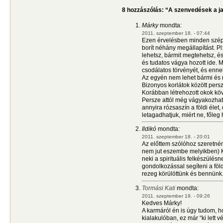
8 hozzászólás: “A szenvedések a j
Márky
mondta:
2011. szeptember 18. - 07:44
Ezen érvelésben minden szép
borít néhány megállapítást. Pl
lehetsz, bármit megtehetsz, és
és tudatos vágya hozott ide.
csodálatos törvényét, és enne
Az egyén nem lehet bármi és 
Bizonyos korlátok között pers
Korábban létrehozott okok köv
Persze attól még vágyakozhat
annyira rózsaszín a földi élet,
letagadhatjuk, miért ne, főleg 
Ildikó
mondta:
2011. szeptember 18. - 20:01
Az előttem szólóhoz szeretné
nem jut eszembe melyikben) K
neki a spirituális felkészülésne
gondolkozással segíteni a föld
rezeg körülöttünk és bennünk
Tormási Kati
mondta:
2011. szeptember 19. - 09:26
Kedves Márky!
A karmáról én is úgy tudom, h
kialakulóban, ez már “ki lett 