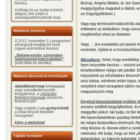
törvény.
Bishop, Angela Walkie, dr. Ian Gaw
meggyógyítva magukat a rákból, err
A bőség és az ínség is belső
állapot, ami aztán a
az öngyógyításban.)
valóságodként jelenik meg.
Vagy egy természeti katasztrófa al
értékekre az életedben, hogy onna
Meditáció otthonra
megfelelően éled az életedet.
A 2012. november 1-i programon
Vagy … (ha eszetekbe jut valami má
elhangzott meditációt most
ingyen elérhetővé teszem:
eszembe, írjátok le a hozzászóláso
„Béketeremtés szívemben
halottammal kapcsolatban”
Másodszor
, lehet, hogy eredetile
(jobb klikk és mentés)
ilyen helyzetbe kerülsz – viszont a
következtében mégis ide jutottál. 
helyzetnek az előzőekben felsorol
Médiumi ékszerek és festmények
vész kárba, mindnek örülni fogsz, l
Ajándékozd meg
önmagadat
melyikért miért veregeted vállon 
vagy szeretteidet pozitív
magyarázzam meg.
kisugárzású, a
spirituális
fejlődést támogató
ékszerrel,
festménnyel!
Egyrészt tapasztalatokat gyűjteni jö
annyira sokfélét begyűjthetünk, és
Vagy csupán csak
gyönyörködj
a róluk készült képeket
meggyfán pókot. Aki tudja, mi fán 
nézegetve!
Aki tapasztalatokban gazdag életut
Irány a webshop!
de mégis fantasztikus élményét. A
még felülne rá. Akinek eltört a c
nekiindul. Aki tudja, hogy az élet 
Tápláló forrásaim
kalandvágy, az intenzív kalandok,