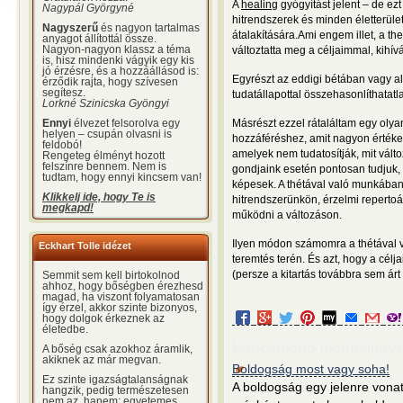
A
healing
gyógyítást jelent – de ez
Nagypál Györgyné
hitrendszerek és minden életterüle
Nagyszerű
és nagyon tartalmas
átalakítására.
Ami engem illet, a t
anyagot állítottál össze.
Nagyon-nagyon klassz a téma
változtatta meg a céljaimmal, kihí
is, hisz mindenki vágyik egy kis
jó érzésre, és a hozzáállásod is:
Egyrészt az eddigi bétában vagy a
érződik rajta, hogy szívesen
segítesz.
tudatállapottal összehasonlíthatat
Lorkné Szinicska Gyöngyi
Ennyi
élvezet felsorolva egy
Másrészt ezzel rátaláltam egy olya
helyen – csupán olvasni is
hozzáféréshez, amit nagyon érték
feldobó!
amelyek nem tudatosítják, mit vált
Rengeteg élményt hozott
felszínre bennem. Nem is
gondjaink esetén pontosan tudjuk, 
tudtam, hogy ennyi kincsem van!
képesek. A thétával való munkában
Klikkelj ide, hogy Te is
hitrendszerünkön, érzelmi repertoá
megkapd!
működni a változáson.
Ilyen módon számomra a thétával v
Eckhart Tolle idézet
teremtés terén. És azt, hogy a cél
(persze a kitartás továbbra sem árt
Semmit sem kell birtokolnod
ahhoz, hogy bőségben érezhesd
magad, ha viszont folyamatosan
így érzel, akkor szinte bizonyos,
hogy dolgok érkeznek az
életedbe.
Kapcsolódó blogbejegyz
A bőség csak azokhoz áramlik,
akiknek az már megvan.
Boldogság most vagy soha!
Ez szinte igazságtalanságnak
A boldogság egy jelenre vonat
hangzik, pedig természetesen
nem az, hanem: egyetemes