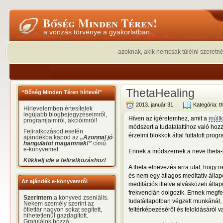
Bőség Minden Téren!
a vonzás törvénye a gyakorlatban
------------- azoknak, akik nemcsak túlélni szeretn
ThetaHealing
“Bőség Minden Téren hírlevél”
2013. január 31.
Kategória:
t
Hírlevelemben értesítelek
legújabb blogbejegyzéseimről,
Híven az ígéretemhez, amit a
múlt
programjaimról, akcióimról!
módszert a tudatalattihoz való hozz
Feliratkozásod esetén
érzelmi blokkok által futtatott pro
ajándékba kapod az
„Azonnal jó
hangulatot magamnak!”
című
e-könyvemet.
Ennek a módszernek a neve theta-he
Klikkelj ide a feliratkozáshoz!
A
theta
elnevezés arra utal, hogy n
és nem egy átlagos meditatív álla
Az ajándék e-könyvemről
meditációs illetve alvásközeli álla
frekvencián dolgozik. Ennek megf
Szerintem
a könyved zseniális.
tudatállapotban végzett munkánál, 
Nekem személy szerint az
ötlettár nagyon sokat segített,
feltérképezéséről és feloldásáról v
hihetetlenül gazdagított.
Gratulálok hozzá.