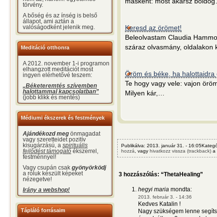
másként: most akarsz boldo
törvény.
A bőség és az ínség is belső
állapot, ami aztán a
Keresd az örömet!
valóságodként jelenik meg.
Beleolvastam Claudia Hammon
száraz olvasmány, oldalakon k
Meditáció otthonra
A 2012. november 1-i programon
elhangzott meditációt most
Öröm és béke, ha halottaidra
ingyen elérhetővé teszem:
Te hogy vagy vele: vajon öröm 
„Béketeremtés szívemben
halottammal kapcsolatban”
Milyen kár,…
(jobb klikk és mentés)
Médiumi ékszerek és festmények
Ajándékozd meg
önmagadat
vagy szeretteidet pozitív
kisugárzású, a
spirituális
Publikálva: 2013. január 31. - 16:05Kateg
fejlődést támogató
ékszerrel,
hozzá
, vagy
hivatkozz vissza (trackback)
a 
festménnyel!
Vagy csupán csak
gyönyörködj
a róluk készült képeket
3 hozzászólás: “ThetaHealing”
nézegetve!
hegyi maria
mondta:
Irány a webshop!
2013. február 3. - 14:36
Kedves Katalin !
Tápláló forrásaim
Nagy szükségem lenne segíts