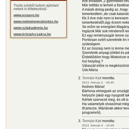
éve elváltam ,2 gyermeket ne
Már letiltás is terheli a fizetés
Tiszta szívből tudom ajánlani
neked is töltekezésül:
A másik dolog pedig az ,hogy
Ismerkedtem ,de csak kalandot
www.espavo.hu
Kb.3 éve már nem is keresem 
www.noionmegvalositas.hu
ismerkedéstől,úgy érzem neke
Se erőm se energiám.Magányo
www.sziakademia.hu
ingázok.Már sok mindenről l
www.kristalycsakra.hu
Ez egy reménysugár lenne s
Pontosan ezért szeretnék én i
szükségem.
Ez az összeg nem is lenne m
Szeretnék anyagi jólétet és pá
Érdeklődöm hogy Miskolcon es
hol helyileg ?
Válaszát előre is megköszönö
Üdv.Mária
Tormási Kati
mondta:
2013. február 4. - 00:45
Kedves Mária!
Bárhova elmegyek az országb
helyszín (akár egy nyugodt la
Kérlek szervezd meg, és ott is
Ha valamelyik olvasómat még é
itt jelezze, Máriának akkor k
programról).
Tormási Kati
mondta:
2013. február 4. - 15:46