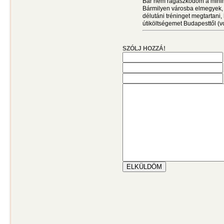
Bár nem ragaszkodom a mini
Bármilyen városba elmegyek, 
délutáni tréninget megtartani,
útiköltségemet Budapesttől (vo
SZÓLJ HOZZÁ!