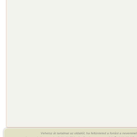
Vehetsz át tartalmat az oldalról, ha feltünteted a forrást a nevemme