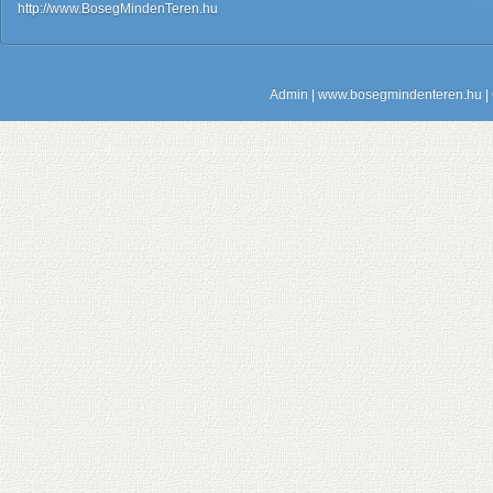
http://www.BosegMindenTeren.hu
Admin
| www.bosegmindenteren.hu | C