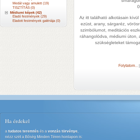
smaragd
Medál vagy amulett (19)
0
TISZTÍTÁS (0)
Médiumi képek (42)
Eladó festmények (29)
Az itt található alkotásain kívü
Eladott festmények galériája (0)
ezüst, arany, sárgaréz, vörösr
szimbólumot, meditációs eszkö
ráhangolódva, médiumi úton, a
szükségleteket támogat
Folytatom...
Ha érdekel
a
tudatos teremtés
és a
vonzás törvénye
,
nézz szét a Bőség Minden Téren honlapon is: