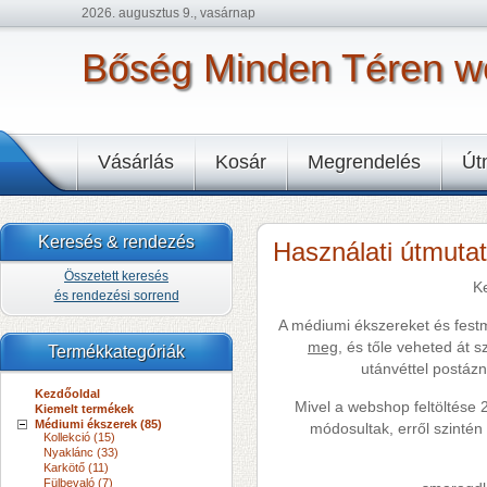
2026. augusztus 9., vasárnap
Bőség Minden Téren 
Vásárlás
Kosár
Megrendelés
Út
Keresés & rendezés
Használati útmuta
Összetett keresés
K
és rendezési sorrend
A médiumi ékszereket és fes
meg
, és tőle veheted át
Termékkategóriák
utánvéttel postázni
Kezdőoldal
Mivel a webshop feltöltése 
Kiemelt termékek
Médiumi ékszerek (85)
módosultak, erről szintén a
Kollekció (15)
Nyaklánc (33)
Karkötő (11)
Fülbevaló (7)