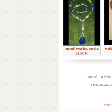
Istennő nyaklánc, collié II.
Plejá
25.000 Ft
[Legelső] [Előző
A feltételeknek
Kosár