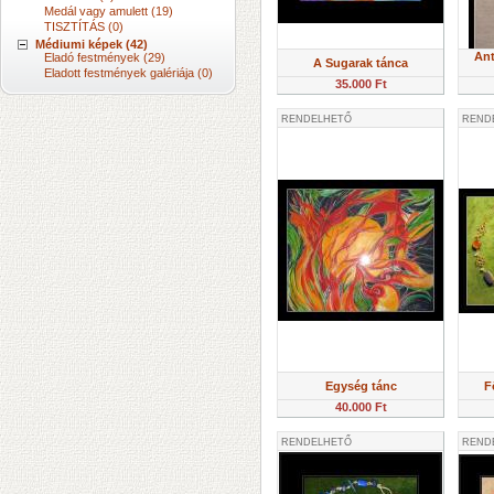
Medál vagy amulett (19)
TISZTÍTÁS (0)
Médiumi képek (42)
An
Eladó festmények (29)
A Sugarak tánca
Eladott festmények galériája (0)
35.000 Ft
RENDELHETŐ
REND
Egység tánc
F
40.000 Ft
RENDELHETŐ
REND