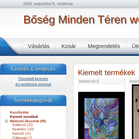
2026. augusztus 9., vasárnap
Bőség Minden Téren 
Vásárlás
Kosár
Megrendelés
Út
Keresés & rendezés
Kiemelt termékek
Összetett keresés
RENDELHETŐ
REND
és rendezési sorrend
Termékkategóriák
Kezdőoldal
Kiemelt termékek
Médiumi ékszerek (85)
Kollekció (15)
Nyaklánc (33)
Karkötő (11)
Fülbevaló (7)