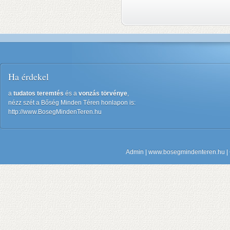
Ha érdekel
a
tudatos teremtés
és a
vonzás törvénye
,
nézz szét a Bőség Minden Téren honlapon is:
http://www.BosegMindenTeren.hu
Admin
| www.bosegmindenteren.hu | C